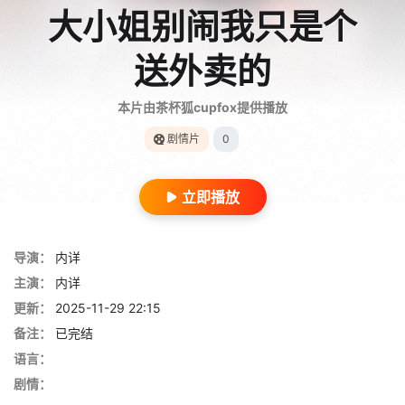
大小姐别闹我只是个
送外卖的
本片由茶杯狐cupfox提供播放
剧情片
0
立即播放
导演：
内详
主演：
内详
更新：
2025-11-29 22:15
备注：
已完结
语言：
剧情：