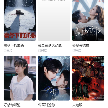
凛冬下的罪恶
裁员裁到大动脉
盛夏芬德拉
已完结
已完结
已完结
好想你知道
雪落时逢你
火遮眼