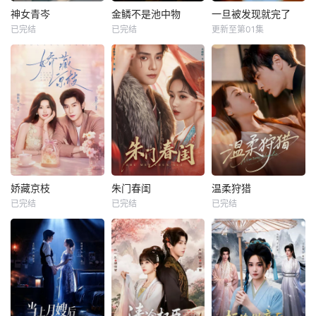
神女青岑
金鳞不是池中物
一旦被发现就完了
已完结
已完结
更新至第01集
娇藏京枝
朱门春闺
温柔狩猎
已完结
已完结
已完结