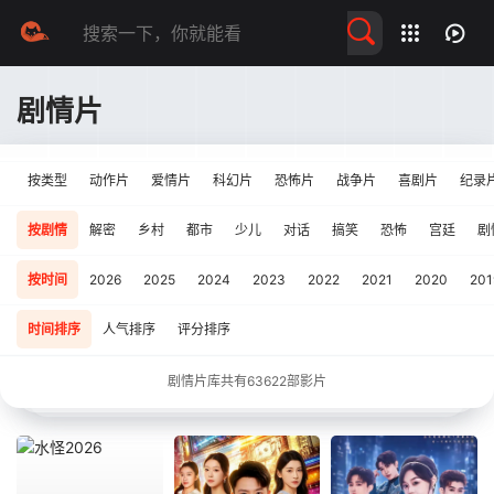
留言求片
剧情片
按类型
动作片
爱情片
科幻片
恐怖片
战争片
喜剧片
纪录
按剧情
解密
乡村
都市
少儿
对话
搞笑
恐怖
宫廷
剧
按时间
2026
2025
2024
2023
2022
2021
2020
201
时间排序
人气排序
评分排序
剧情片库共有
63622
部影片