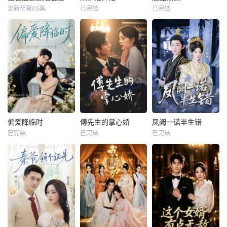
更新至第05集
已完结
已完结
偏爱降临时
傅先生的掌心娇
凤阙一诺半生错
已完结
已完结
已完结