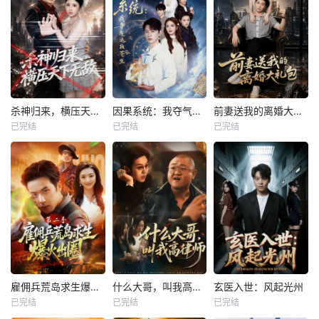
杀神归来，横压天下无敌
因果系统：我夺气运救苍生
前妻送我的离婚大礼包
已完结
已完结
已完结
雇佣兵荒岛求生爆火出圈第二季
什么大哥，叫我高律师
玄医入世：风起光州
已完结
已完结
已完结