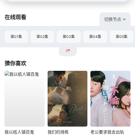
在线观看
切换节点
第01集
第02集
第03集
第04集
第05集
猜你喜欢
我以纸人镇百鬼
我们的排练
老公要求我去出轨