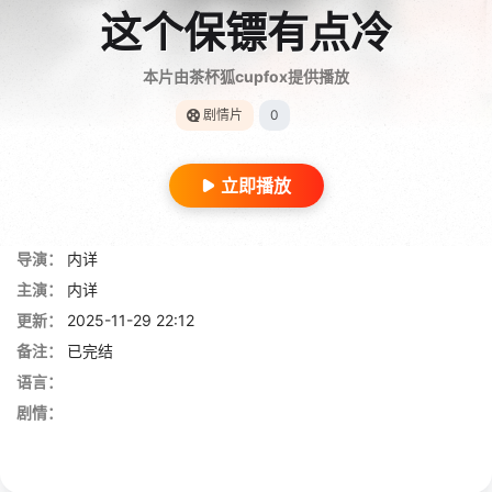
这个保镖有点冷
本片由茶杯狐cupfox提供播放
剧情片
0
立即播放
导演：
内详
主演：
内详
更新：
2025-11-29 22:12
备注：
已完结
语言：
剧情：