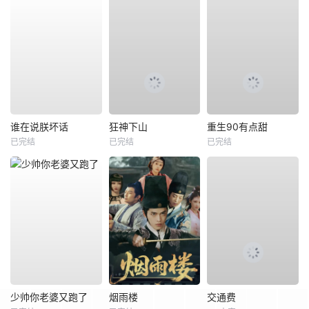
谁在说朕坏话
狂神下山
重生90有点甜
已完结
已完结
已完结
少帅你老婆又跑了
烟雨楼
交通费