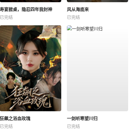
寿宴掀桌，隐忍四年我封神
风从海底来
已完结
已完结
狂飙之浴血玫瑰
一剑听寒望川归
已完结
已完结