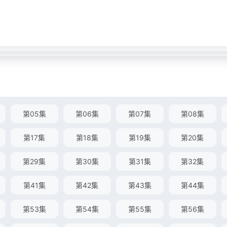
第05集
第06集
第07集
第08集
第17集
第18集
第19集
第20集
第29集
第30集
第31集
第32集
第41集
第42集
第43集
第44集
第53集
第54集
第55集
第56集