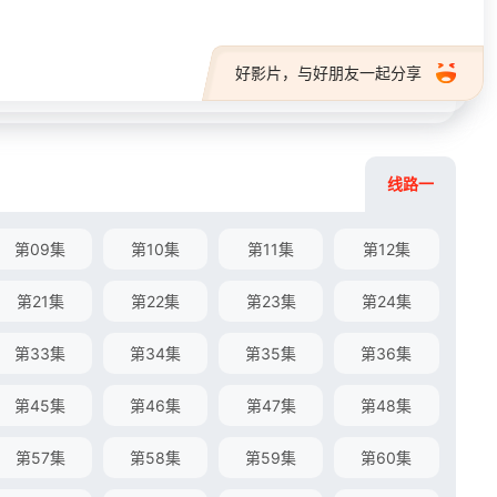
好影片，与好朋友一起分享
线路一
第09集
第10集
第11集
第12集
第21集
第22集
第23集
第24集
第33集
第34集
第35集
第36集
第45集
第46集
第47集
第48集
第57集
第58集
第59集
第60集