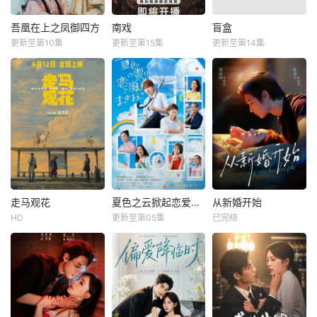
吾凰在上之凤御四方
南戏
盲盒
更新至第10集
更新至第15集
更新至第14集
走马观花
夏色之云掀起恋爱与风暴
从新婚开始
HD
更新至第05集
已完结