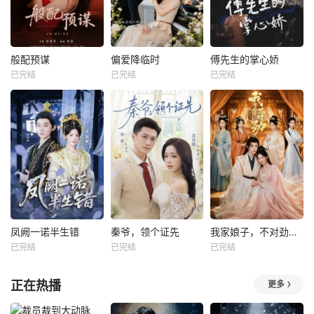
般配预谋
偏爱降临时
傅先生的掌心娇
已完结
已完结
已完结
凤阙一诺半生错
秦爷，领个证先
我家娘子，不对劲第四季
已完结
已完结
已完结
正在热播
更多