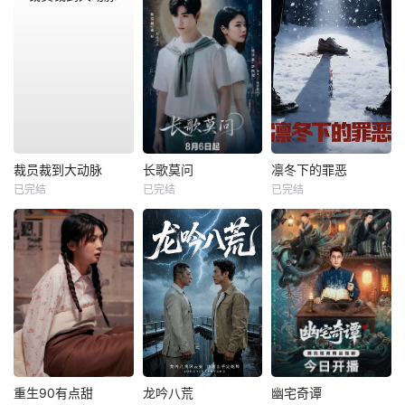
裁员裁到大动脉
长歌莫问
凛冬下的罪恶
已完结
已完结
已完结
重生90有点甜
龙吟八荒
幽宅奇谭