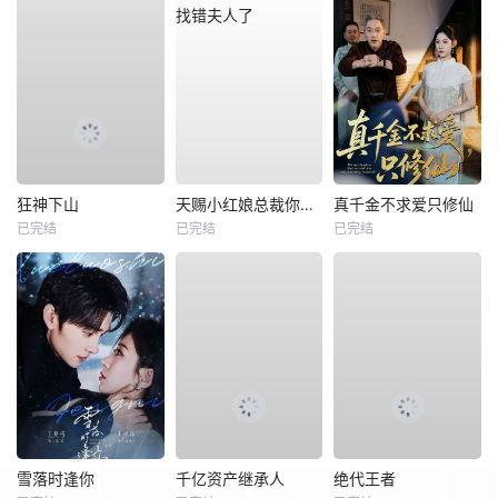
狂神下山
天赐小红娘总裁你找错夫人了
真千金不求爱只修仙
已完结
已完结
已完结
雪落时逢你
千亿资产继承人
绝代王者