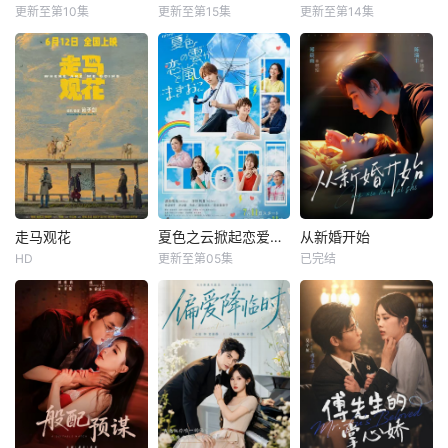
更新至第10集
更新至第15集
更新至第14集
走马观花
夏色之云掀起恋爱与风暴
从新婚开始
HD
更新至第05集
已完结