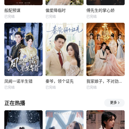
般配预谋
偏爱降临时
傅先生的掌心娇
已完结
已完结
已完结
凤阙一诺半生错
秦爷，领个证先
我家娘子，不对劲第四季
已完结
已完结
已完结
正在热播
更多