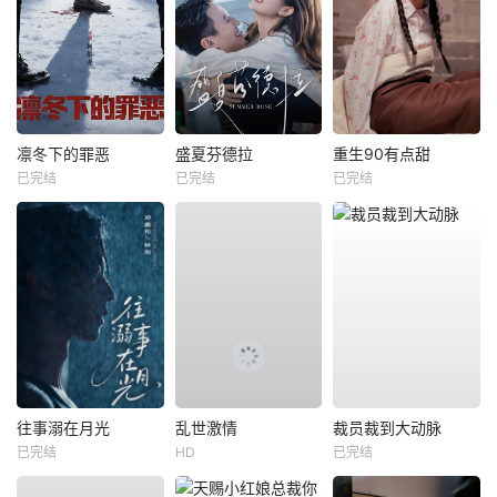
凛冬下的罪恶
盛夏芬德拉
重生90有点甜
已完结
已完结
已完结
往事溺在月光
乱世激情
裁员裁到大动脉
已完结
HD
已完结