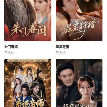
朱门春闺
温柔狩猎
已完结
已完结