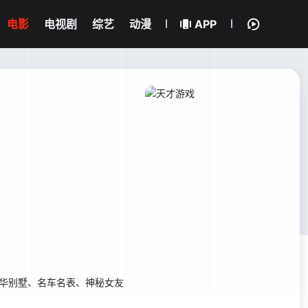
电影
电视剧
综艺
动漫
APP
豪华别墅、名车名表、神秘女友