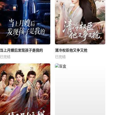
当上月嫂后发现孩子是我的
清冷权臣他又争又抢
已完结
已完结