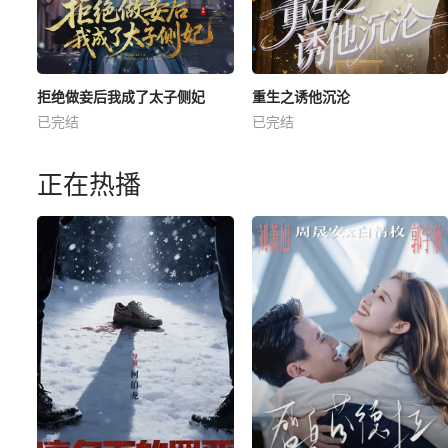
拒绝做妾后我成了太子侧妃
重生之诱他沉沦
已完结
已完结
正在热播