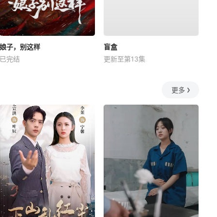
娘子，别这样
盲盒
已完结
更新至第13集
更多