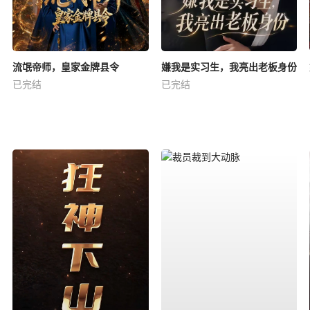
流氓帝师，皇家金牌县令
嫌我是实习生，我亮出老板身份
已完结
已完结