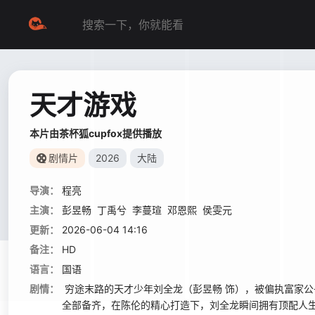
天才游戏
本片由茶杯狐cupfox提供播放
剧情片
2026
大陆
导演：
程亮
主演：
彭昱畅
丁禹兮
李蔓瑄
邓恩熙
侯雯元
更新：
2026-06-04 14:16
备注：
HD
语言：
国语
剧情：
穷途末路的天才少年刘全龙（彭昱畅 饰），被偏执富家公
全部备齐，在陈伦的精心打造下，刘全龙瞬间拥有顶配人生