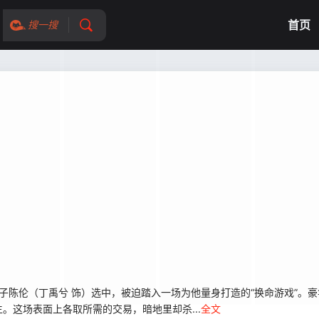
首页
搜一搜
子陈伦（丁禹兮 饰）选中，被迫踏入一场为他量身打造的“换命游戏”。
。这场表面上各取所需的交易，暗地里却杀...
全文