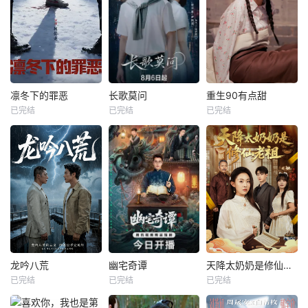
凛冬下的罪恶
长歌莫问
重生90有点甜
已完结
已完结
已完结
龙吟八荒
幽宅奇谭
天降太奶奶是修仙老祖
已完结
已完结
已完结