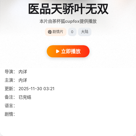
医品天骄叶无双
本片由茶杯狐cupfox提供播放
剧情片
0
大陆
立即播放
导演：
内详
主演：
内详
更新：
2025-11-30 03:21
备注：
已完结
语言：
剧情：