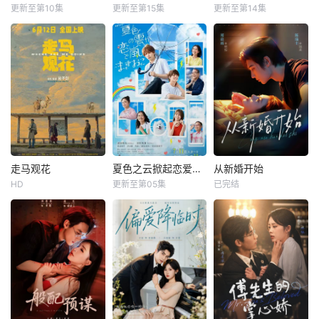
更新至第10集
更新至第15集
更新至第14集
走马观花
夏色之云掀起恋爱与风暴
从新婚开始
HD
更新至第05集
已完结