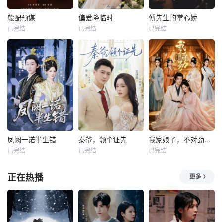
般配预谋
偏爱降临时
傅先生的掌心娇
已完结
已完结
已完结
凤阙一诺半生错
秦爷，领个证先
我家娘子，不对劲第四季
已完结
已完结
已完结
正在热播
更多