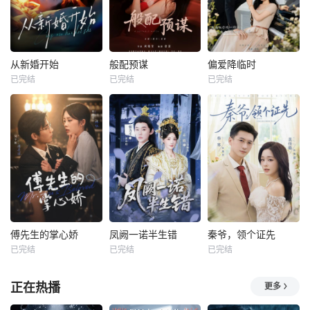
从新婚开始
般配预谋
偏爱降临时
已完结
已完结
已完结
傅先生的掌心娇
凤阙一诺半生错
秦爷，领个证先
已完结
已完结
已完结
正在热播
更多