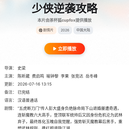
少侠逆袭攻略
本片由茶杯狐cupfox提供播放
剧情片
2026
中国大陆
立即播放
导演：
史梁
主演：
陈昕葳
费启鸣
喻钟黎
李果
张竞达
岳冬峰
更新：
2026-07-16 13:15
备注：
已完结
语言：
汉语普通话
剧情：
“五虎断刀门”传人彭大盛身负绝脉命局下山退婚屡遭奇遇，
连斩魔教六大高手，登顶联军统帅后又因身份危机沦为武林
弃子，最终炼化玉魄自我觉醒，强势斩灭魔教幕后黑手，重
塑武林规则，携红颜退隐江湖……