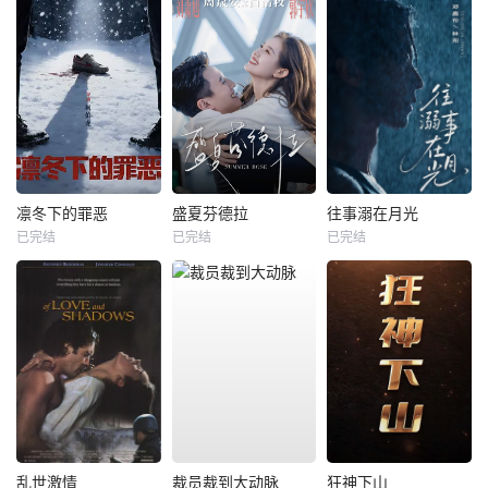
凛冬下的罪恶
盛夏芬德拉
往事溺在月光
已完结
已完结
已完结
乱世激情
裁员裁到大动脉
狂神下山