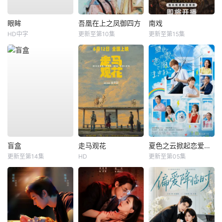
眼眸
吾凰在上之凤御四方
南戏
HD中字
更新至第10集
更新至第15集
盲盒
走马观花
夏色之云掀起恋爱与风暴
更新至第14集
HD
更新至第05集