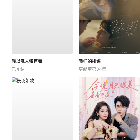
我以纸人镇百鬼
我们的排练
已完结
更新至第04集