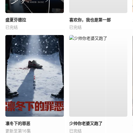
盛夏芬德拉
喜欢你，我也是第一部
已完结
已完结
凛冬下的罪恶
少帅你老婆又跑了
更新至第16集
已完结