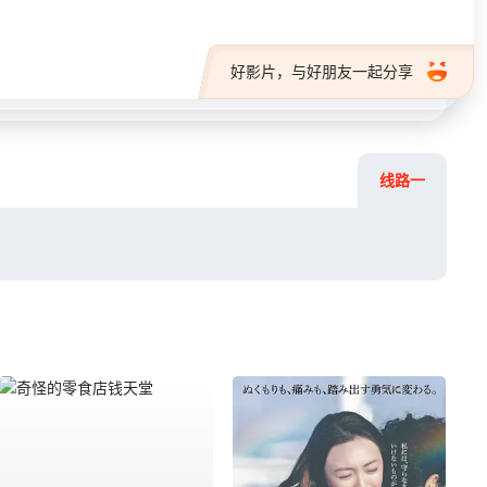
好影片，与好朋友一起分享
线路一