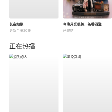
长夜如歌
今晚月光很美，茶香四溢
更新至第20集
已完结
正在热播