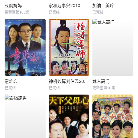
豆腐妈妈
家和万事兴2010
加油！美玲
更新至第163集
已完结
已完结
意难忘
神机妙算刘伯温2006
嫁入高门
已完结
已完结
更新至第10集