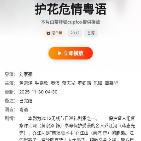
护花危情粤语
本片由茶杯狐cupfox提供播放
港台剧
2012
香港
立即播放
导演：
刘家豪
主演：
黄宗泽
钟嘉欣
秦沛
蒋志光
罗钧满
乐瞳
简慕华
更新：
2025-11-30 04:30
备注：
已完结
语言：
粤语
剧情：
本剧为2012无线节目巡礼剧集之一。 保护证人组督
察许玮琛（黄宗泽 饰）奉命保护受袭的名人乔江河（蒋志光
饰），乔江河是“商场魔术手”乔江山（秦沛 饰）的胞弟。江
河得罪了一名沈阳有势力人士熊飞，招致杀身之祸。警方建