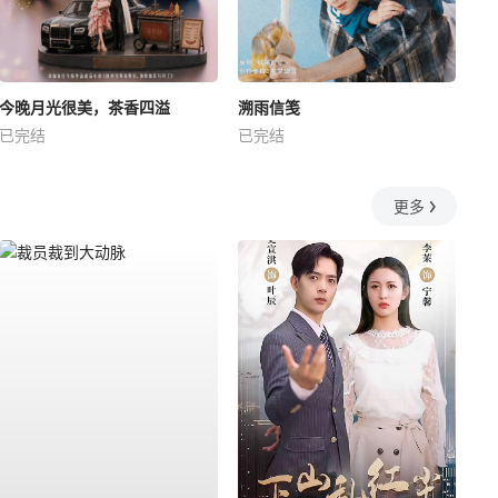
今晚月光很美，茶香四溢
溯雨信笺
已完结
已完结
更多