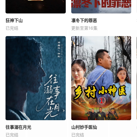
狂神下山
凛冬下的罪恶
已完结
更新至第16集
往事溺在月光
山村妙手医仙
已完结
已完结