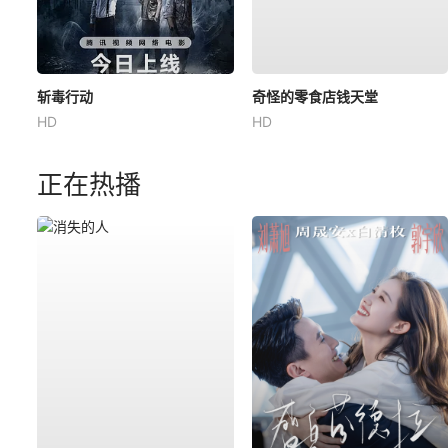
斩毒行动
奇怪的零食店钱天堂
HD
HD
正在热播