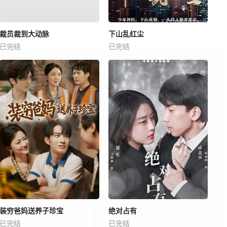
裁员裁到大动脉
下山乱红尘
已完结
已完结
装穷爸妈送养子珍宝
绝对占有
已完结
已完结