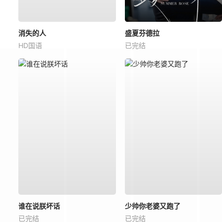
消失的人
盛夏芬德拉
HD国语
已完结
谁在说朕坏话
少帅你老婆又跑了
已完结
已完结