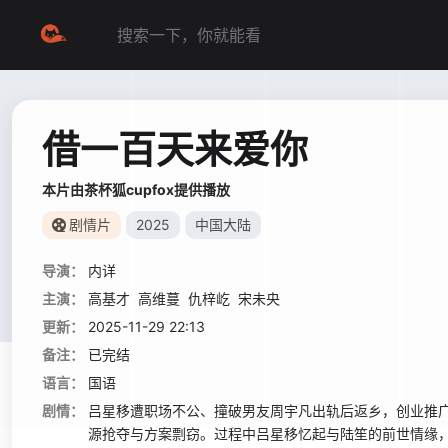
借一百天来爱你
本片由茶杯狐cupfox提供播放
剧情片
2025
中国大陆
导演：
内详
主演：
高基才
高维蔓
仇梓屹
宋未央
更新：
2025-11-29 22:13
备注：
已完结
语言：
国语
剧情：
吕星移遭职场不公、撞破男友周宇凡出轨后返乡，创业推广
源抢夺与方案剽窃。过程中吕星移忆起与陆笙的前世情缘，陆