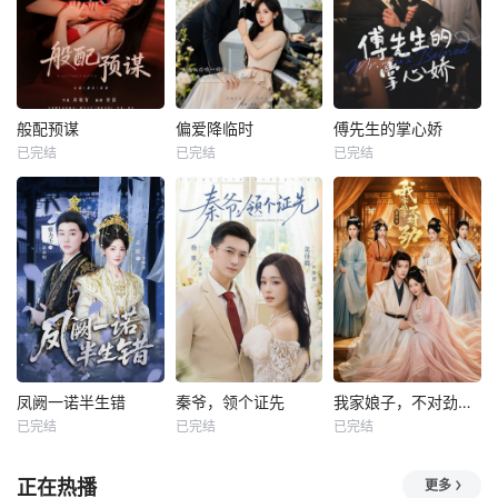
般配预谋
偏爱降临时
傅先生的掌心娇
已完结
已完结
已完结
凤阙一诺半生错
秦爷，领个证先
我家娘子，不对劲第四季
已完结
已完结
已完结
正在热播
更多