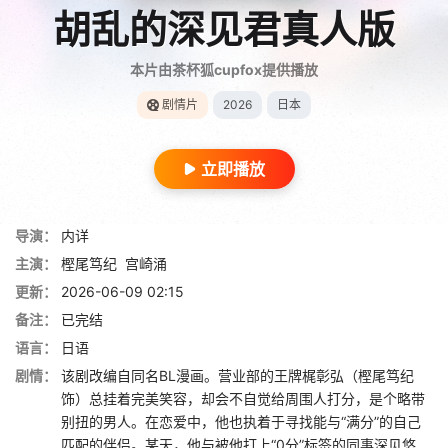
胡乱的深见君真人版
本片由茶杯狐cupfox提供播放
剧情片
2026
日本
立即播放
导演：
内详
主演：
樫尾笃纪
宫崎涌
更新：
2026-06-09 02:15
备注：
已完结
语言：
日语
剧情：
该剧改编自同名BL漫画。营业部的王牌梶彰弘（樫尾笃纪
饰）总挂着完美笑容，却会不自觉给周围人打分，是个略带
别扭的男人。在恋爱中，他也执着于寻找能与“满分”的自己
匹配的伴侣。某天，他与被他打上“0分”标签的同事深见悠