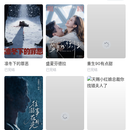
凛冬下的罪恶
盛夏芬德拉
重生90有点甜
已完结
已完结
已完结