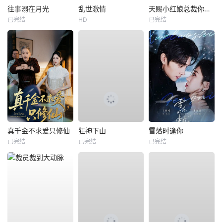
往事溺在月光
乱世激情
天赐小红娘总裁你找错夫人了
已完结
HD
已完结
真千金不求爱只修仙
狂神下山
雪落时逢你
已完结
已完结
已完结