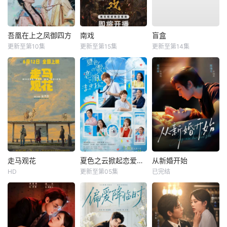
吾凰在上之凤御四方
南戏
盲盒
更新至第10集
更新至第15集
更新至第14集
走马观花
夏色之云掀起恋爱与风暴
从新婚开始
HD
更新至第05集
已完结